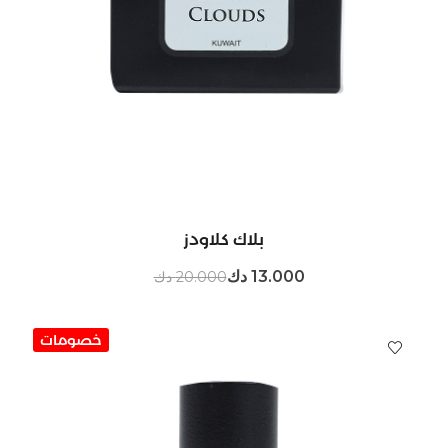
بلاك كلاودز
13.000 دك
20.000 دك
خصومات