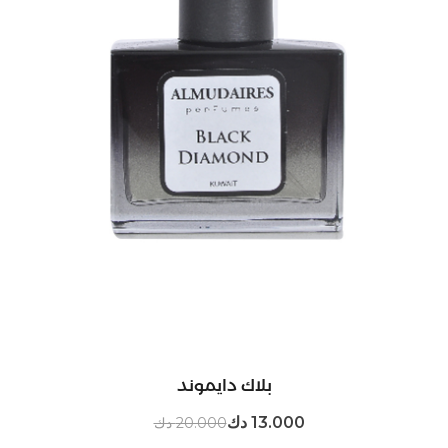
بلاك دايموند
13.000 دك
20.000 دك