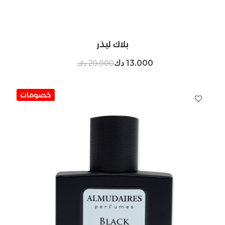
بلاك ليذر
13.000 دك
20.000 دك
خصومات