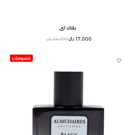
بلاك اي
17.000 دك
34.000 دك
خصومات