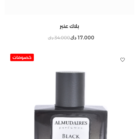
بلاك عنبر
17.000 دك
34.000 دك
خصومات