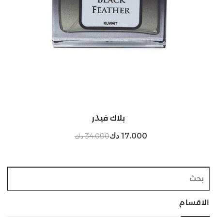
بلاك فيذر
17.000 دك
34.000 دك
الاقسام