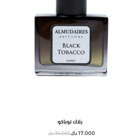
بلاك توباكو
17.000 دك
34.000 دك