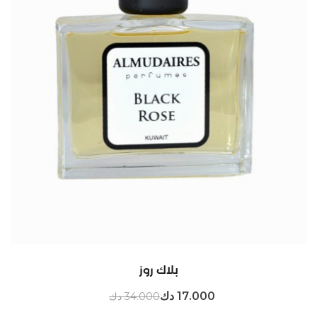
بلاك روز
17.000 دك
34.000 دك