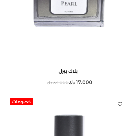
بلاك بيرل
17.000 دك
34.000 دك
خصومات