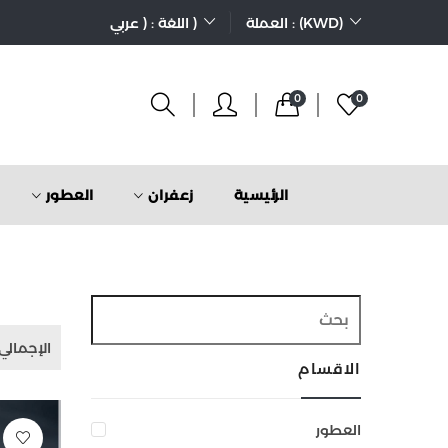
العملة : (KWD)
اللغة : ( عربي )
0
0
الرئيسية
زعفران
العطور
الإجمالي 5 المنتجا
الاقسام
العطور