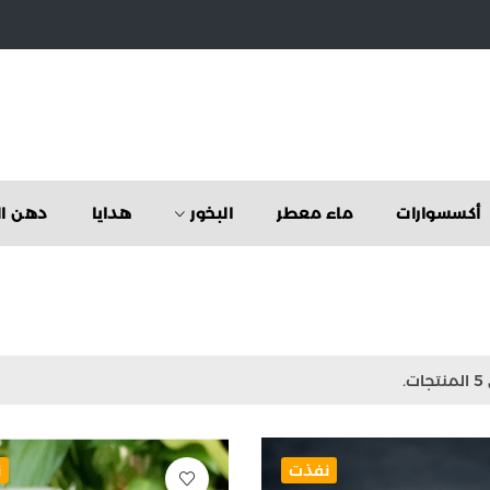
أكسسوارات
ماء معطر
البخور
هدايا
دهن ال
ت.
نفذت
ن