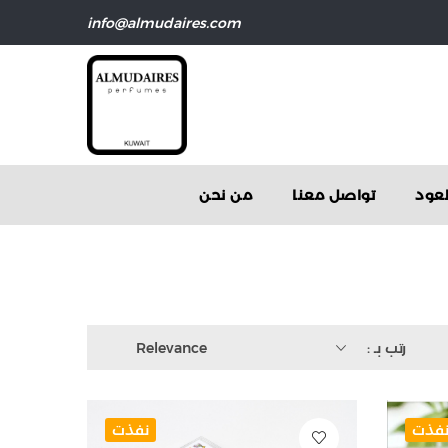
info@almudaires.com
عود
تواصل معنا
من نحن
رتب بـ :
Relevance
فذت
نفذت