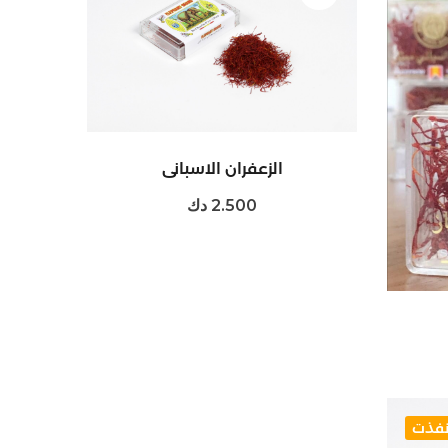
الزعفران الاسباني
2.500 دك
فذت